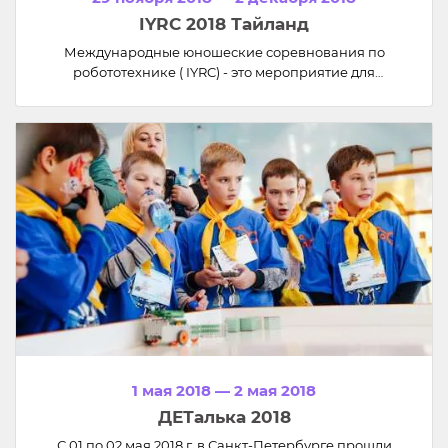
IYRC 2018 Тайланд
Международные юношеские соревнования по
робототехнике ( IYRC) - это мероприятие для
молодежи со всего мира.
IYRC-это международные соревнования, которые
предлагают научный опыт, социальное
взаимодействие и культурный обмен. Будем рады,
если Вы присоединитесь к нам на Международных
юношеских соревнованиях по робототехнике в
Таиланде - 2018 (IYRC)
1 мая 2018 — 2 мая 2018
ДЕТалька 2018
С 01 по 02 мая 2018 г. в Санкт-Петербурге прошли