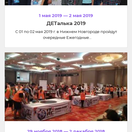
1 мая 2019 — 2 мая 2019
ДЕТалька 2019
С 01 по 02 мая 2019 г. в Нижнем Новгороде пройдут
очередные Ежегодные
Международные Соревнования по образовательной
робототехнике и нейротехнологиям для
дошкольников и школьников "ДЕТалька
2019". Соревнования проводятся в рамках
международного сотрудничества в области развития
образовательной робототехники с Международной
Ассоциацией Детской Робототехники (IYRA).
29 ноября 2018 — 2 декабря 2018