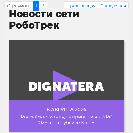
Страницы:
1
2
Предыдущая
Следующая
Новости сети
РобоТрек
5 АВГУСТА 2026
Российские команды прибыли на IYRC
2026 в Республике Корея!