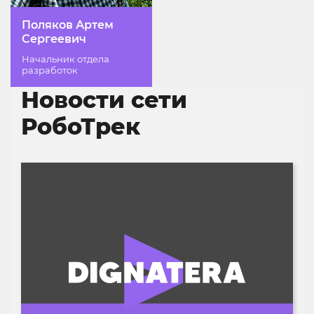
Поляков Артем
Сергеевич
Начальник отдела
разработок
Новости сети
РобоТрек