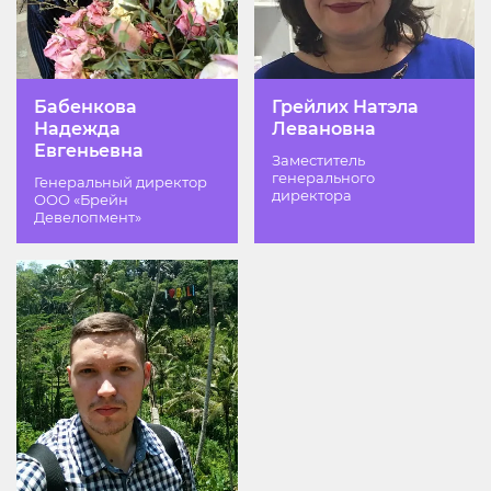
Бабенкова
Грейлих Натэла
Надежда
Левановна
Евгеньевна
Заместитель
генерального
Генеральный директор
директора
ООО «Брейн
Девелопмент»