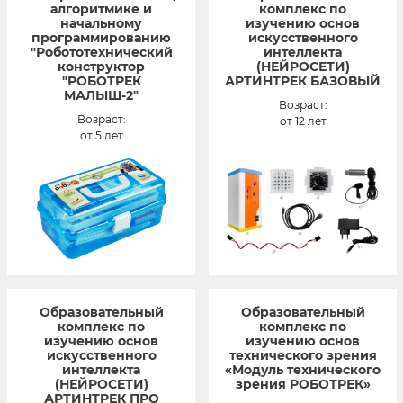
алгоритмике и
комплекс по
начальному
изучению основ
программированию
искусственного
"Робототехнический
интеллекта
конструктор
(НЕЙРОСЕТИ)
"РОБОТРЕК
АРТИНТРЕК БАЗОВЫЙ
МАЛЫШ-2"
Возраст:
Возраст:
от 12 лет
от 5 лет
Образовательный
Образовательный
комплекс по
комплекс по
изучению основ
изучению основ
искусственного
технического зрения
интеллекта
«Модуль технического
(НЕЙРОСЕТИ)
зрения РОБОТРЕК»
АРТИНТРЕК ПРО