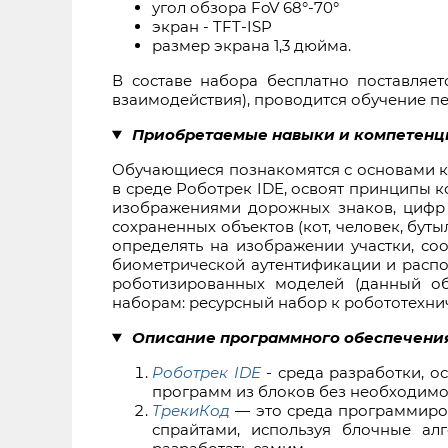
угол обзора FoV 68°-70°
экран - TFT-ISP
размер экрана 1,3 дюйма.
В составе набора бесплатно поставляе
взаимодействия), проводится обучение пе
Приобретаемые навыки и компетенц
Обучающиеся познакомятся с основами ко
в среде Роботрек IDE, освоят принципы к
изображениями дорожных знаков, цифр и 
сохраненных объектов (кот, человек, буты
определять на изображении участки, соо
биометрической аутентификации и распо
роботизированных моделей (данный об
наборам: ресурсный набор к робототехни
Описание программного обеспечения 
Роботрек IDE
- среда разработки, о
программ из блоков без необходимос
ТрекиКод
— это среда программиров
спрайтами, используя блочные ал