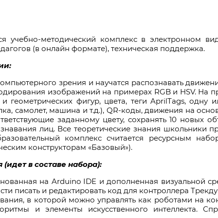
тся учебно-методический комплекс в электронном вид
дагогов (в онлайн формате), техническая поддержка.
ии:
мпьютерного зрения и научатся распознавать движения
одирования изображений на примерах RGB и HSV. На пра
геометрических фигур, цвета, теги AprilTags, одну 
лка, самолет, машина и т.д.), QR-коды, движения на осн
тветствующие заданному цвету, сохранять 10 новых об
знавания лиц. Все теоретические знания школьники 
разовательный комплекс считается ресурсным наб
ческим конструкторам «Базовый»).
(идет в составе набора):
снованная на Arduino IDE и дополненная визуальной 
ти писать и редактировать код для контроллера Трекдуи
ания, в которой можно управлять как роботами на кон
горитмы и элементы искусственного интеллекта. Сп