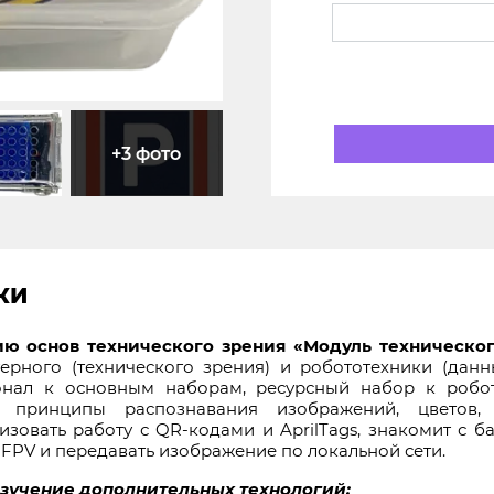
+3 фото
КИ
ию основ технического зрения «Модуль техническо
рного (технического зрения) и робототехники (данн
нал к основным наборам, ресурсный набор к робот
ь принципы распознавания изображений, цветов,
изовать работу с QR-кодами и AprilTags, знакомит с
 FPV и передавать изображение по локальной сети.
зучение дополнительных технологий: