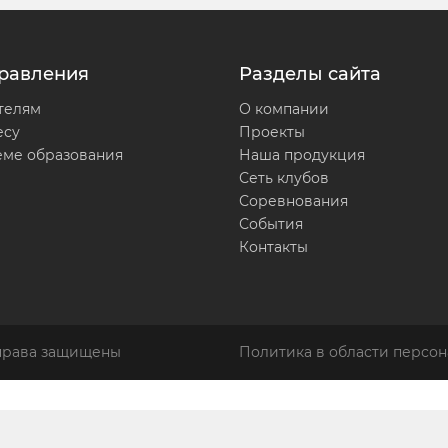
равления
Разделы сайта
телям
О компании
есу
Проекты
еме образования
Наша продукция
Сеть клубов
Соревнования
События
Контакты
 права защищены
Политика в области персон