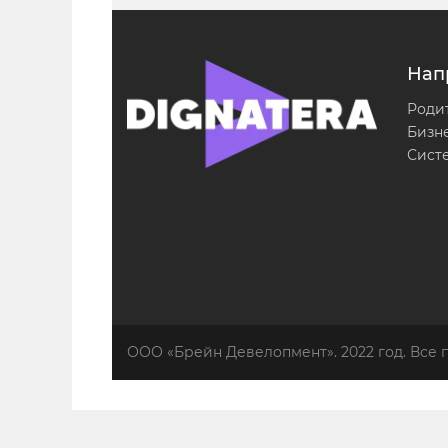
Нап
Роди
Бизн
Сист
ООО «Брейн Девелопмент». 2022 год. Все