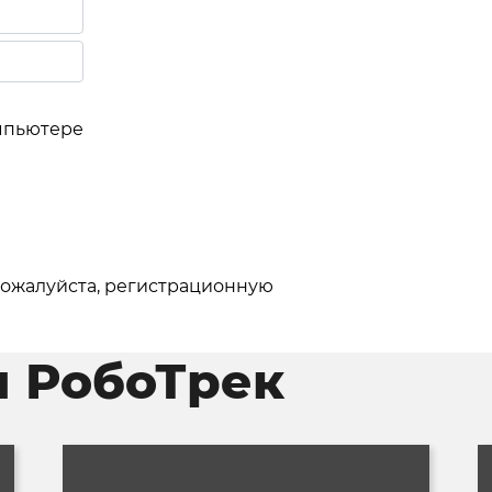
мпьютере
 пожалуйста, регистрационную
и РобоТрек