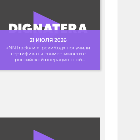
21 ИЮЛЯ 2026
«NNTrack» и «ТрекиКод» получили
сертификаты совместимости с
российской операционной
системой «Альт Образование»