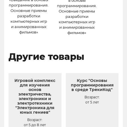
в основы
программирования.
программирования.
Основные приемы
Основные приемы
разработки
разработки
компьютерных игр
компьютерных игр
и анимированных
и анимированных
фильмов»
фильмов»
Другие товары
Игровой комплекс
Курс "Основы
для изучения
программирования
основ
в среде ТрекиКод"
электричества,
Возраст:
электроники и
от 5 лет
электротехники
"Электроника для
юных гениев"
Возраст:
от 5 до 8 лет