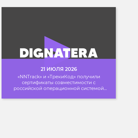
21 ИЮЛЯ 2026
«NNTrack» и «ТрекиКод» получили
сертификаты совместимости с
российской операционной системой
«Альт Образование»