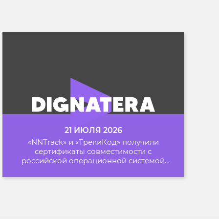
21 ИЮЛЯ 2026
«NNTrack» и «ТрекиКод» получили
сертификаты совместимости с
российской операционной системой
«Альт Образование»