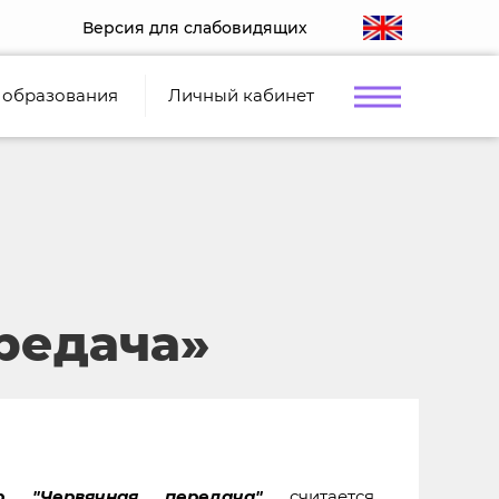
Версия для слабовидящих
 образования
Личный кабинет
редача»
р "Червячная передача"
считается