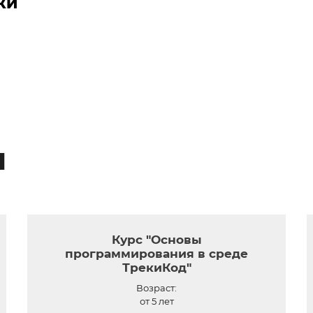
КИ
ы
Курс "Основы
программирования в среде
ТрекиКод"
Возраст:
от 5 лет