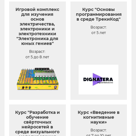
Игровой комплекс
Курс "Основы
для изучения
программирования
основ
в среде ТрекиКод"
электричества,
Возраст:
электроники и
от 5 лет
электротехники
"Электроника для
юных гениев"
Возраст:
от 5 до 8 лет
Курс "Разработка и
Курс «Введение в
обучение
когнитивные
свёрточных
науки»
нейросетей в
Возраст:
среде визуального
от 7 до 10 лет