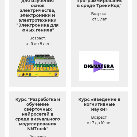
для изучения
программирования
основ
в среде ТрекиКод"
электричества,
Возраст:
электроники и
от 5 лет
электротехники
"Электроника для
юных гениев"
Возраст:
от 5 до 8 лет
Курс "Разработка и
Курс «Введение в
обучение
когнитивные
свёрточных
науки»
нейросетей в
Возраст:
среде визуального
от 7 до 10 лет
моделирования
NNTrack"
Возраст: