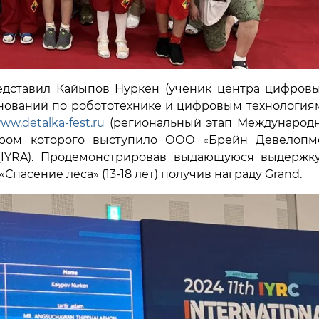
дставил Кайыпов Нуркен (ученик центра цифровых
ований по робототехнике и цифровым технологиям «
ww.detalka-fest.ru
(региональный этап Международн
атором которого выступило ООО «Брейн Девелоп
(IYRA). Продемонстрировав выдающуюся выдержку
пасение леса» (13-18 лет) получив награду Grand.