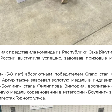
х представила команда из Республики Саха (Якутия)
 России выступила успешно, завоевав призовые м
» (5-8 лет) абсолютным победителем Grand стал 
 Артур также завоевал золотую медаль в индивидуа
Боулинг» стала Филиппова Виктория, воспитанник
вую медаль соревнований в категории «Боулинг» з
гестях Горного улуса.