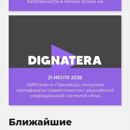
безопасности в лесных зонах» на
Архипелаге 2026
21 ИЮЛЯ 2026
«NNTrack» и «ТрекиКод» получили
сертификаты совместимости с российской
операционной системой «Альт
Образование»
Ближайшие