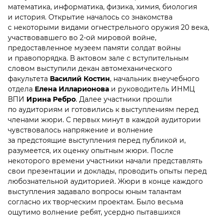
математика, информатика, физика, химия, биология
и история. Открытие началось со знакомства
с некоторыми видами огнестрельного оружия 20 века,
участвовавшего во 2-ой мировой войне,
предоставленное музеем памяти солдат войны
и правопорядка. В актовом зале с вступительным
словом выступили декан автомеханического
факультета
Василий Костин
, начальник внеучебного
отдела
Елена Илларионова
и руководитель ИНМЦ
ВПИ
Ирина Ребро
. Далее участники прошли
по аудиториям и готовились к выступлениям перед
членами жюри. С первых минут в каждой аудитории
чувствовалось напряжение и волнение
за предстоящие выступления перед публикой и,
разумеется, их оценку опытным жюри. После
некоторого времени участники начали представлять
свои презентации и доклады, проводить опыты перед
любознательной аудиторией. Жюри в конце каждого
выступления задавало вопросы юным талантам
согласно их творческим проектам. Было весьма
ощутимо волнение ребят, усердно пытавшихся