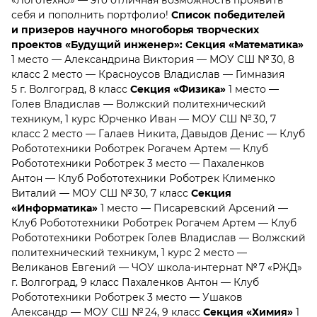
«ЛогоТехно» — это отличная возможность проявить
себя и пополнить портфолио!
Список победителей
и призеров
научного многоборья творческих
проектов «Будущий инженер»:
Секция «Математика»
1 место — Александрина Виктория — МОУ СШ № 30, 8
класс 2 место — Красноусов Владислав — Гимназия
5 г. Волгоград, 8 класс
Секция «Физика»
1 место —
Голев Владислав — Волжский политехнический
техникум, 1 курс Юрченко Иван — МОУ СШ № 30, 7
класс 2 место — Галаев Никита, Давыдов Денис — Клуб
Робототехники Роботрек Рогачем Артем — Клуб
Робототехники Роботрек 3 место — Пахаленков
Антон — Клуб Робототехники Роботрек Клименко
Виталий — МОУ СШ № 30, 7 класс
Секция
«Информатика»
1 место — Писаревский Арсений —
Клуб Робототехники Роботрек Рогачем Артем — Клуб
Робототехники Роботрек Голев Владислав — Волжский
политехнический техникум, 1 курс 2 место —
Великанов Евгений — ЧОУ школа-интернат № 7 «РЖД»
г. Волгоград, 9 класс Пахаленков Антон — Клуб
Робототехники Роботрек 3 место — Ушаков
Александр — МОУ СШ № 24, 9 класс
Секция «Химия»
1