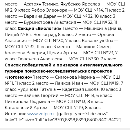
место — Асатрян Темине, Якубенко Ярослав — МОУ СШ
№ 2, 9 класс Ребро Элеонора — МОУ СШ № 14, 11 класс 2
место — Варвина Дарья — МОУ СШ № 32, 10 класс 3
место — Бурмистрова Анастасия — МОУ СШ № 32, 11
класс
Секция «Биология»
1 место — Машихина Диана,
Лицей № 8 г. Волгоград, 8 класс 2 место — Орлова
Анастасия — МОУ СШ № 30, 7 класс Ковальчук Яна —
МОУ СШ № 32, 11 класс 3 место — Маликов Семён,
Колесова Валерия, Щекин Артём — МОУ СШ № 23, 7
класс Тюленева Анастасия — МОУ СШ № 30, 7 класс
Список победителей и призеров
интеллектуального
турнира поисково-исследовательских проектов
«ЛогоТехно»
1 место — Симонова Марина — МОУ СШ
№ 11, 11 класс 2 место — Лайков Иван — МОУ СШ № 19, 7
класс Чудинова Татьяна — Кадетская школа, 10 класс 3
место — Зайцев Георгий — МОУ СШ № 19, 6 класс
Литвинова Людмила — МОУ СШ № 13, 8 класс
Каталевский Артем — МОУ СШ № 19, 8 класс
Источник:
www.volpi.ru
[gallery type="slideshow"
link="file" size="full" ids="8397,8398,8399,8400,8401,8402"]