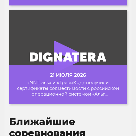
Архипелаге 2026
21 ИЮЛЯ 2026
«NNTrack» и «ТрекиКод» получили
сертификаты совместимости с российской
операционной системой «Альт
Образование»
Ближайшие
соревнования