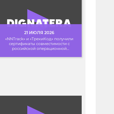
21 ИЮЛЯ 2026
«NNTrack» и «ТрекиКод» получили
сертификаты совместимости с
российской операционной
системой «Альт Образование»