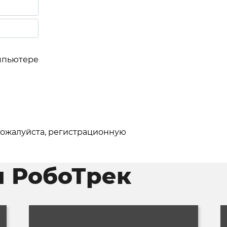
мпьютере
 пожалуйста, регистрационную
и РобоТрек