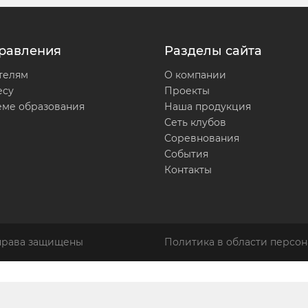
равления
Разделы сайта
телям
О компании
есу
Проекты
еме образования
Наша продукция
Сеть клубов
Соревнования
События
Контакты
 права защищены
Политика в области персон