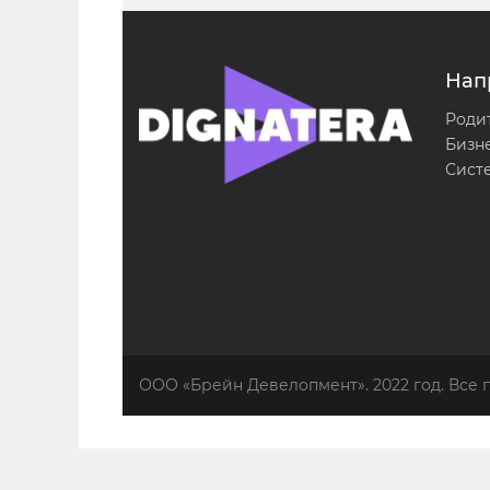
Нап
Роди
Бизн
Сист
ООО «Брейн Девелопмент». 2022 год. Все