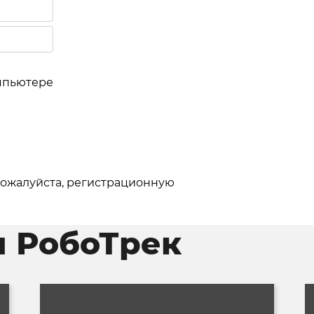
мпьютере
 пожалуйста, регистрационную
и РобоТрек