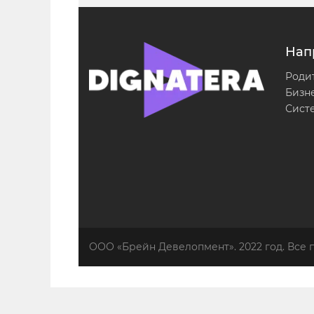
Нап
Роди
Бизн
Сист
ООО «Брейн Девелопмент». 2022 год. Все