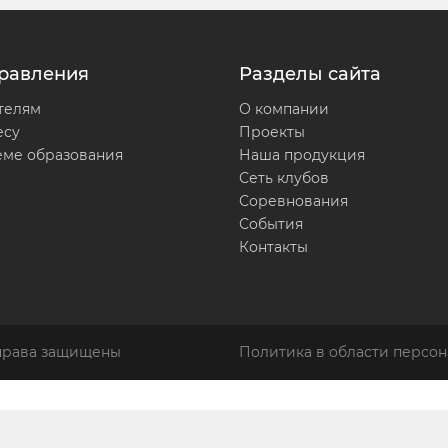
равления
Разделы сайта
телям
О компании
есу
Проекты
еме образования
Наша продукция
Сеть клубов
Соревнования
События
Контакты
 права защищены
Политика в области персон