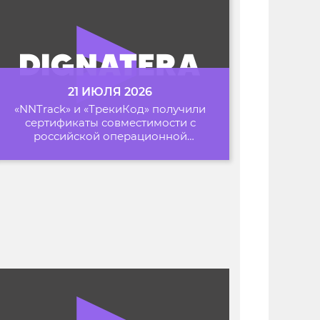
21 ИЮЛЯ 2026
«NNTrack» и «ТрекиКод» получили
сертификаты совместимости с
российской операционной
системой «Альт Образование»