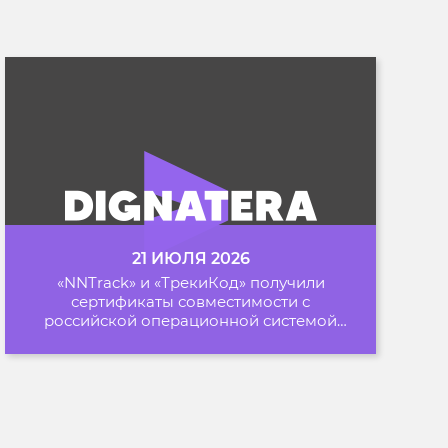
21 ИЮЛЯ 2026
«NNTrack» и «ТрекиКод» получили
сертификаты совместимости с
российской операционной системой
«Альт Образование»