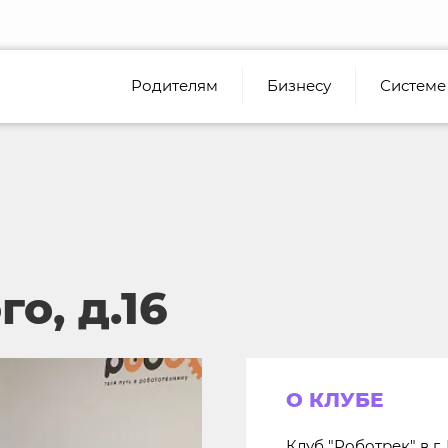
Родителям
Бизнесу
Системе
о, д.16
О КЛУБЕ
Клуб "Роботрек" в г