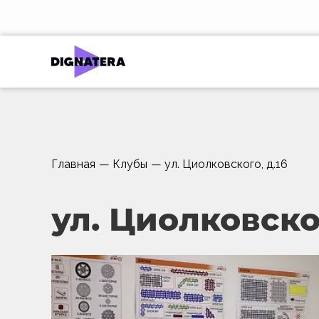
Главная
—
Клубы
—
ул. Циолковского, д.16
ул. Циолковског