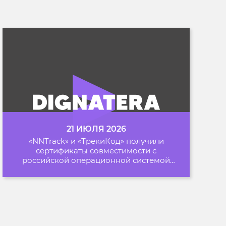
21 ИЮЛЯ 2026
«NNTrack» и «ТрекиКод» получили
сертификаты совместимости с
российской операционной системой
«Альт Образование»