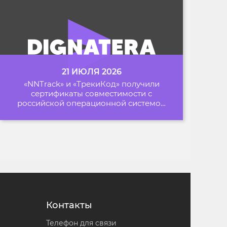
21 ИЮЛЯ 2026
«NNTrack» и «ТрекиКод» получили
сертификаты совместимости с
российской операционной системой
«Альт Образование»
Контакты
Телефон для связи