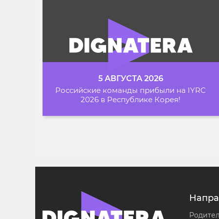
5 АВГУСТА 2026
Российские команды прибыли на IYRC
2026 в Республике Корея!
Напра
Родите