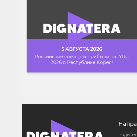
5 АВГУСТА 2026
Российские команды прибыли на IYRC
2026 в Республике Корея!
Напра
Родите