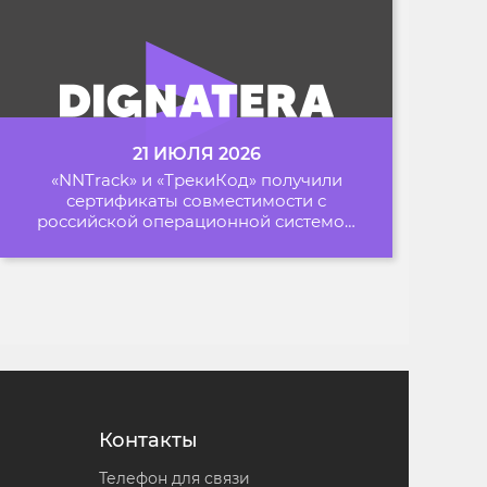
21 ИЮЛЯ 2026
«NNTrack» и «ТрекиКод» получили
сертификаты совместимости с
российской операционной системой
«Альт Образование»
Контакты
Телефон для связи