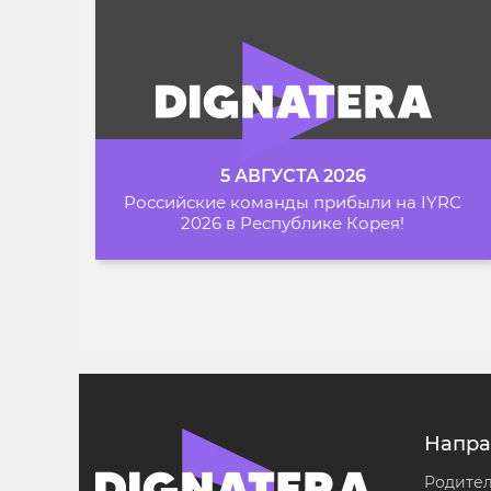
5 АВГУСТА 2026
Российские команды прибыли на IYRC
2026 в Республике Корея!
Напра
Родите