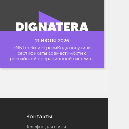
21 ИЮЛЯ 2026
«NNTrack» и «ТрекиКод» получили
сертификаты совместимости с
российской операционной системой
«Альт Образование»
Контакты
Телефон для связи