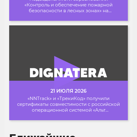
«Контроль и обеспечение пожарной
безопасности в лесных зонах» на
Архипелаге 2026
21 ИЮЛЯ 2026
«NNTrack» и «ТрекиКод» получили
сертификаты совместимости с российской
операционной системой «Альт
Образование»