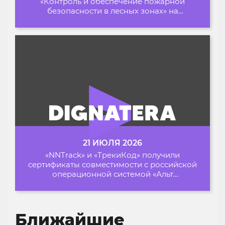
«Контроль и обеспечение пожарной
безопасности в лесных зонах» на
Архипелаге 2026
21 ИЮЛЯ 2026
«NNTrack» и «ТрекиКод» получили
сертификаты совместимости с российской
операционной системой «Альт
Образование»
Ближайшие