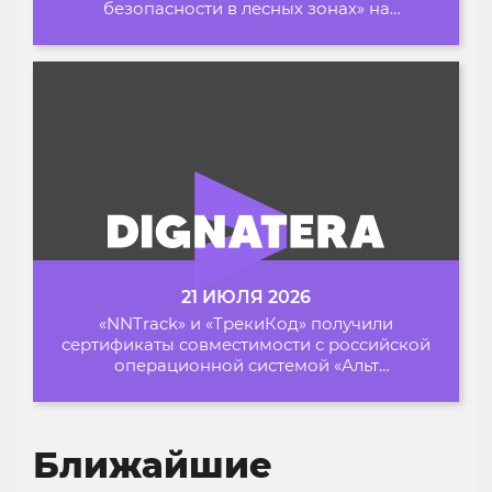
безопасности в лесных зонах» на
Архипелаге 2026
21 ИЮЛЯ 2026
«NNTrack» и «ТрекиКод» получили
сертификаты совместимости с российской
операционной системой «Альт
Образование»
Ближайшие