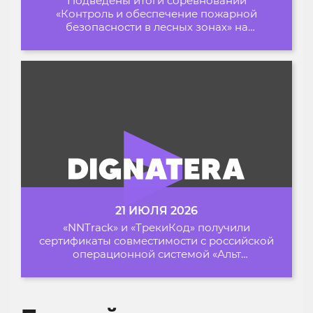
Подведены итоги соревнований
«Контроль и обеспечение пожарной
безопасности в лесных зонах» на
Архипелаге 2026
21 ИЮЛЯ 2026
«NNTrack» и «ТрекиКод» получили
сертификаты совместимости с российской
операционной системой «Альт
Образование»