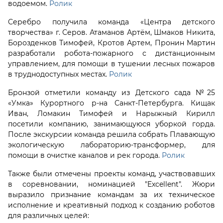
водоемом.
Ролик
Серебро получила команда «Центра детского
творчества» г. Серов. Атаманов Артём, Шмаков Никита,
Борозденков Тимофей, Кротов Артем, Пронин Мартин
разработали робота-пожарного с дистанционным
управлением, для помощи в тушении лесных пожаров
в труднодоступных местах.
Ролик
Бронзой отметили команду из Детского сада №25
«Умка» Курортного р-на Санкт-Петербурга. Кищак
Иван, Ломакин Тимофей и Нарыжный Кирилл
посетили компанию, занимающуюся уборкой горда.
После экскурсии команда решила собрать Плавающую
экологическую лабораторию-трансформер, для
помощи в очистке каналов и рек города.
Ролик
Также были отмечены проекты команд, участвовавших
в соревновании, номинацией "Excellent". Жюри
выразило признание командам за их техническое
исполнение и креативный подход к созданию роботов
для различных целей: