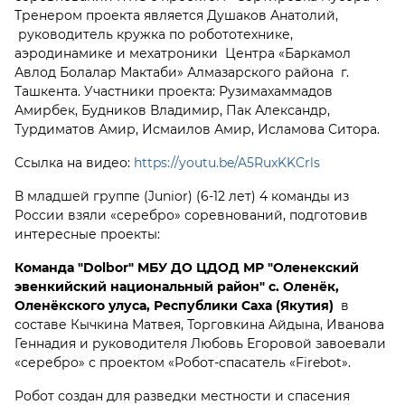
Тренером проекта является Душаков Анатолий,
руководитель кружка по робототехнике,
аэродинамике и мехатроники Центра «Баркамол
Авлод Болалар Мактаби» Алмазарского района г.
Ташкента. Участники проекта: Рузимахаммадов
Амирбек, Будников Владимир, Пак Александр,
Турдиматов Амир, Исмаилов Амир, Исламова Ситора.
Ссылка на видео:
https://youtu.be/A5RuxKKCrls
В младшей группе (Junior) (6-12 лет) 4 команды из
России взяли «серебро» соревнований, подготовив
интересные проекты:
Команда "Dolbor"
МБУ ДО ЦДОД МР "Оленекский
эвенкийский национальный район" с. Оленёк,
Оленёкского улуса, Республики Саха (Якутия)
в
составе Кычкина Матвея, Торговкина Айдына, Иванова
Геннадия и руководителя Любовь Егоровой завоевали
«серебро» с проектом «Робот-спасатель «Firebot».
Робот создан для разведки местности и спасения