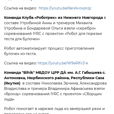
Ссылка на видео:
https://youtu.be/danAvovprqc
Команда Клуба «Роботрек» из Нижнего Новгорода
в
составе Утробиной Анны и тренеров Михаила
Утробина и Бондаревой Ольги взяли «серебро»
соревнований IYRC c проектом «Робот для порезки
теста для Булочек»
Робот автоматизирует процесс приготовления
булочек из теста.
Ссылка на видео:
https://youtu.be/W9eRIfii3-k
Команда "Bihik" МБДОУ ЦРР Д/с им. А.Г. Габышева с.
Антоновка, Нюрбинского района, Республики Саха
(Якутия)
в составе Николаева Эрчима, Александрова
Владислава и тренера Владимира Афанасьева взяли
«бронзу» соревнований IYRC c проектом «Сборщик
льда»
Робот помогает в нарезке льда из замёрзшей реки и