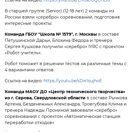
Ссылка на видео:
https://youtu.be/EnGaJUQCHD0
В старшей группе (Senior) (12-18 лет) 2 команды из
России взяли «серебро» соревнований, подготовив
интересные проекты:
Команда ГБОУ "Школа № 1579", г. Москвы
в составе
Петушинской Дарьи, Блохина Федора и тренера
Сергея Кушкова получили «серебро» IYRC с проектом
«Робот-учитель».
Робот поможет в решении тестов на различные темы с
4 вариантами ответов.
Ссылка на видео:
https://youtu.be/sDxrIsujhoE
Команда МАОУ ДО «Центр технического творчества»
из г. Серова, Свердловской области
в составе Рычкова
Артема, Безденежных Александра, Троегубова Клима и
тренера Надежды Прониной завоевали «серебро»
соревнований с проектом «Автоматическая станция
переработки отходов»