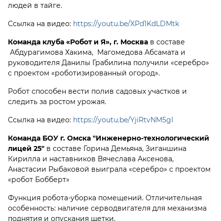
людей в тайге.
Ссылка на видео:
https://youtu.be/XPd1KdLDMtk
Команда клуба «Робот и Я», г. Москва
в составе
Абдурагимова Хакима, Магомедова Абсамата и
руководителя Данилы Грабилина получили «серебро»
с проектом «роботизированный огород».
Робот способен вести полив садовых участков и
следить за ростом урожая.
Ссылка на видео:
https://youtu.be/YjiRtvNM5gI
Команда БОУ г. Омска "Инженерно-технологический
лицей 25"
в составе Горина Демьяна, Зиганшина
Кирилла и наставников Вячеслава Аксенова,
Анастасии Рыбаковой выиграла «серебро» с проектом
«робот Бобберт»
Функция робота-уборка помещений. Отличительная
особенность: наличие серводвигателя для механизма
поднятия и опускания щетки.