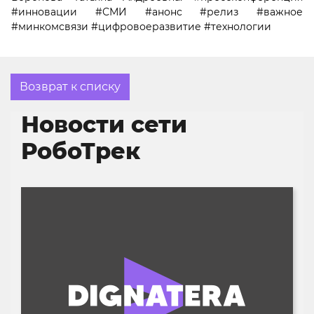
#инновации #СМИ #анонс #релиз #важное
#минкомсвязи #цифровоеразвитие #технологии
Возврат к списку
Новости сети
РобоТрек