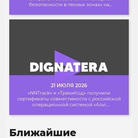
безопасности в лесных зонах» на
Архипелаге 2026
21 ИЮЛЯ 2026
«NNTrack» и «ТрекиКод» получили
сертификаты совместимости с российской
операционной системой «Альт
Образование»
Ближайшие