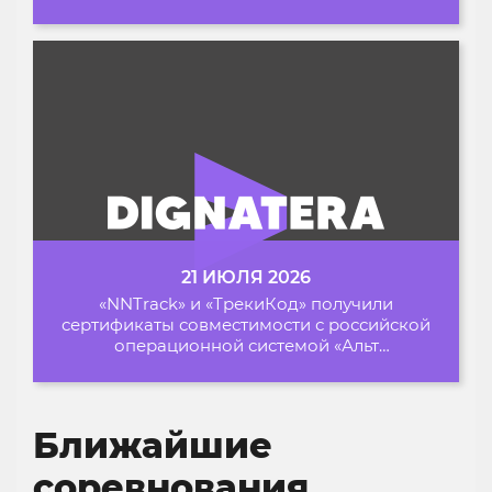
Архипелаге 2026
21 ИЮЛЯ 2026
«NNTrack» и «ТрекиКод» получили
сертификаты совместимости с российской
операционной системой «Альт
Образование»
Ближайшие
соревнования