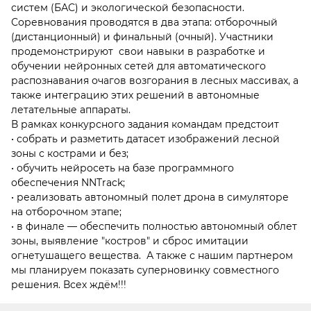
систем (БАС) и экологической безопасности.
Соревнования проводятся в два этапа: отборочный
(дистанционный) и финальный (очный). Участники
продемонстрируют свои навыки в разработке и
обучении нейронных сетей для автоматического
распознавания очагов возгорания в лесных массивах, а
также интеграцию этих решений в автономные
летательные аппараты.
В рамках конкурсного задания командам предстоит
• собрать и разметить датасет изображений лесной
зоны с кострами и без;
• обучить нейросеть на базе программного
обеспечения NNTrack;
• реализовать автономный полет дрона в симуляторе
на отборочном этапе;
• в финале — обеспечить полностью автономный облет
зоны, выявление "костров" и сброс имитации
огнетушащего вещества. А также с нашим партнером
мы планируем показать суперновинку совместного
решения. Всех ждём!!!