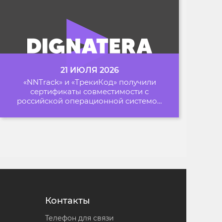
21 ИЮЛЯ 2026
«NNTrack» и «ТрекиКод» получили
сертификаты совместимости с
российской операционной системой
«Альт Образование»
Контакты
Телефон для связи