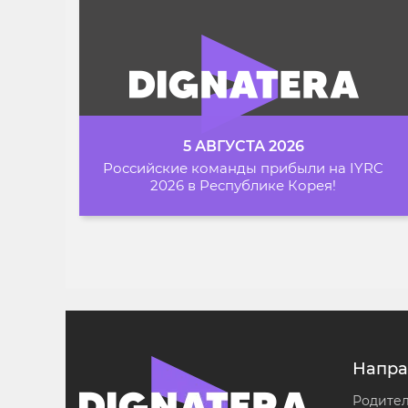
5 АВГУСТА 2026
Российские команды прибыли на IYRC
2026 в Республике Корея!
Напра
Родите